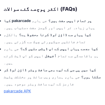
اکثر پوچھے گئے سوالات (FAQs)
کیا pakarcade پر تمام ایپس مفت ہیں؟
جی ہاں،
یہاں زیادہ تر ایپس اور گیمز مفت دستیاب ہیں۔
کیا یہاں سے ڈاؤن لوڈ کرنا محفوظ ہے؟
بالکل،
تمام فائلیں سیکیورٹی چیک سے گزرتی ہیں۔
کیا مجھے یہاں ایپس کے اپ ڈیٹس ملیں گے؟
جی ہاں،
ہم باقاعدگی سے تمام
آفیشل
ایپس کو اپ ڈیٹ کرتے
ہیں۔
کیا میں پی سی کے لیے بھی سافٹ ویئر ڈاؤن لوڈ کر
سکتا ہوں؟
جی ہاں، ہماری ویب سائٹ پر مختلف پلیٹ
فارمز کے لیے سافٹ ویئر موجود ہیں۔
pakarcade APK