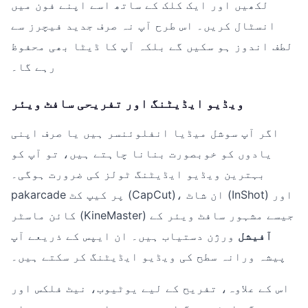
لکھیں اور ایک کلک کے ساتھ اسے اپنے فون میں
انسٹال کریں۔ اس طرح آپ نہ صرف جدید فیچرز سے
لطف اندوز ہو سکیں گے بلکہ آپ کا ڈیٹا بھی محفوظ
رہے گا۔
ویڈیو ایڈیٹنگ اور تفریحی سافٹ ویئر
اگر آپ سوشل میڈیا انفلوئنسر ہیں یا صرف اپنی
یادوں کو خوبصورت بنانا چاہتے ہیں، تو آپ کو
بہترین ویڈیو ایڈیٹنگ ٹولز کی ضرورت ہوگی۔
pakarcade پر کیپ کٹ (CapCut)، ان شاٹ (InShot) اور
کائن ماسٹر (KineMaster) جیسے مشہور سافٹ ویئر کے
آفیشل
ورژن دستیاب ہیں۔ ان ایپس کے ذریعے آپ
پیشہ ورانہ سطح کی ویڈیو ایڈیٹنگ کر سکتے ہیں۔
اس کے علاوہ، تفریح کے لیے یوٹیوب، نیٹ فلکس اور