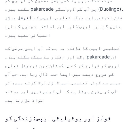
سیکھ سکتے ہیں یا کسی بھی مضمون کی تیاری کر
سکتے ہیں۔ pakarcade پر آپ کو ڈوولنگو (Duolingo)،
خان اکیڈمی اور دیگر تعلیمی ایپس کے
آفیشل
ورژن
ملیں گے۔ یہ ایپس طلبہ اور اساتذہ دونوں کے لیے
انتہائی مفید ہیں۔
تعلیمی ایپس کا فائدہ یہ ہے کہ آپ اپنی مرضی کے
وقت اور رفتار سے سیکھ سکتے ہیں۔ pakarcade ان
ایپس کو فراہم کر کے پاکستان میں ڈیجیٹل تعلیم
کو فروغ دینے میں اپنا حصہ ڈال رہا ہے۔ جب آپ
یہاں سے کوئی تعلیمی ایپ ڈاؤن لوڈ کرتے ہیں، تو
آپ کو یقین ہوتا ہے کہ آپ کو بہترین اور مستند
مواد مل رہا ہے۔
ٹولز اور یوٹیلیٹی ایپس: زندگی کو