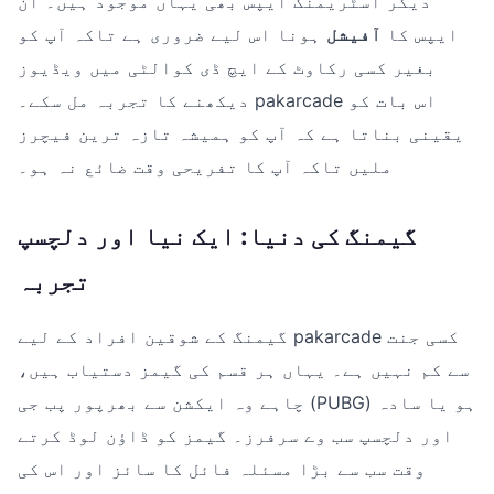
دیگر اسٹریمنگ ایپس بھی یہاں موجود ہیں۔ ان
ایپس کا
آفیشل
ہونا اس لیے ضروری ہے تاکہ آپ کو
بغیر کسی رکاوٹ کے ایچ ڈی کوالٹی میں ویڈیوز
دیکھنے کا تجربہ مل سکے۔ pakarcade اس بات کو
یقینی بناتا ہے کہ آپ کو ہمیشہ تازہ ترین فیچرز
ملیں تاکہ آپ کا تفریحی وقت ضائع نہ ہو۔
گیمنگ کی دنیا: ایک نیا اور دلچسپ
تجربہ
گیمنگ کے شوقین افراد کے لیے pakarcade کسی جنت
سے کم نہیں ہے۔ یہاں ہر قسم کی گیمز دستیاب ہیں،
چاہے وہ ایکشن سے بھرپور پب جی (PUBG) ہو یا سادہ
اور دلچسپ سب وے سرفرز۔ گیمز کو ڈاؤن لوڈ کرتے
وقت سب سے بڑا مسئلہ فائل کا سائز اور اس کی