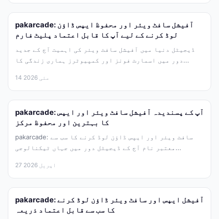
pakarcade: آفیشل سافٹ ویئر اور محفوظ ایپس ڈاؤن
لوڈ کرنے کے لیے آپ کا قابل اعتماد پلیٹ فارم
ڈیجیٹل دنیا میں آفیشل سافٹ ویئر کی اہمیت آج کے جدید
دور میں اسمارٹ فونز اور کمپیوٹرز ہماری زندگی کا...
14 مئی 2026
pakarcade: آپ کے پسندیدہ آفیشل سافٹ ویئر اور ایپس
کا بہترین اور محفوظ مرکز
pakarcade: سافٹ ویئر اور ایپس ڈاؤن لوڈ کرنے کا سب سے
معتبر نام آج کے ڈیجیٹل دور میں جہاں ٹیکنالوجی...
27 اپریل 2026
pakarcade: آفیشل ایپس اور سافٹ ویئر ڈاؤن لوڈ کرنے
کا سب سے قابل اعتماد ذریعہ