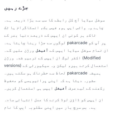
جڑے رہیں
سوشل میڈیا آج کل رابطے کا سب سے بڑا ذریعہ ہے۔
چاہے وہ واٹس ایپ ہو، فیس بک، انسٹاگرام یا ٹک
ٹاک، ہر کوئی ان ایپس کے ذریعے دنیا بھر کے
لوگوں سے جڑا رہنا چاہتا ہے۔ pakarcade پر آپ کو
ان تمام سوشل میڈیا ایپس کے
آفیشل
ورژن ملیں گے۔
اکثر لوگ ان ایپس کے ترمیم شدہ ورژن (Modified
versions) استعمال کرتے ہیں، لیکن وہ سیکیورٹی کے
لحاظ سے خطرناک ہو سکتے ہیں۔ pakarcade ہمیشہ
مشورہ دیتا ہے کہ اپنی پرائیویسی کو محفوظ
رکھنے کے لیے صرف
آفیشل
ایپس ہی استعمال کریں۔
ان ایپس کو ڈاؤن لوڈ کرنے کا عمل انتہائی سادہ
ہے۔ بس سرچ بار میں اپنی مطلوبہ ایپ کا نام