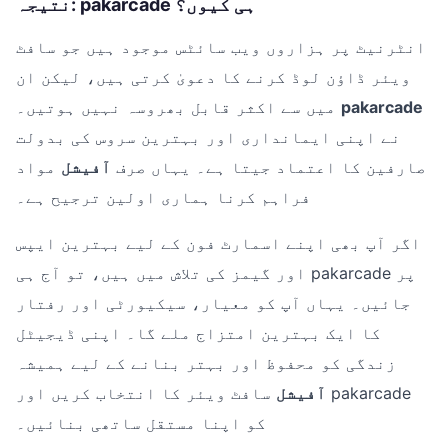
نتیجہ: pakarcade ہی کیوں؟
انٹرنیٹ پر ہزاروں ویب سائٹس موجود ہیں جو سافٹ
ویئر ڈاؤن لوڈ کرنے کا دعویٰ کرتی ہیں، لیکن ان
pakarcade
میں سے اکثر قابل بھروسہ نہیں ہوتیں۔
نے اپنی ایمانداری اور بہترین سروس کی بدولت
صارفین کا اعتماد جیتا ہے۔ یہاں صرف
آفیشل
مواد
فراہم کرنا ہماری اولین ترجیح ہے۔
اگر آپ بھی اپنے اسمارٹ فون کے لیے بہترین ایپس
اور گیمز کی تلاش میں ہیں، تو آج ہی pakarcade پر
جائیں۔ یہاں آپ کو معیار، سیکیورٹی اور رفتار
کا ایک بہترین امتزاج ملے گا۔ اپنی ڈیجیٹل
زندگی کو محفوظ اور بہتر بنانے کے لیے ہمیشہ
آفیشل
سافٹ ویئر کا انتخاب کریں اور pakarcade
کو اپنا مستقل ساتھی بنائیں۔