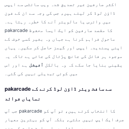
اکثر صارفین غیر تصدیق شدہ ویب سائٹس سے ایپس
ڈاؤن لوڈ کر لیتے ہیں، جس کی وجہ سے ان کے فون
میں وائرس یا مالویئر آنے کا خطرہ رہتا ہے۔
pakarcade کا مقصد صارفین کو ایک ایسا محفوظ
ماحول فراہم کرنا ہے جہاں وہ بغیر کسی خوف کے
اپنی پسندیدہ ایپس اور گیمز حاصل کر سکیں۔ یہاں
موجود ہر فائل کی جانچ پڑتال کی جاتی ہے تاکہ یہ
یقینی بنایا جا سکے کہ وہ بالکل
آفیشل
ہے اور اس
میں کوئی تبدیلی نہیں کی گئی۔
pakarcade سے سافٹ ویئر ڈاؤن لوڈ کرنے کے
نمایاں فوائد
جب آپ pakarcade کا انتخاب کرتے ہیں، تو آپ کو
صرف ایک ایپ نہیں ملتی، بلکہ آپ کو بہترین معیار
اور بھروسہ بھی ملتا ہے۔ اس پلیٹ فارم کی چند