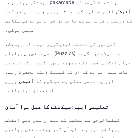
درستگی ہوتی ہے۔ pakarcade پر تمام گیمز کے
آفیشل
لنکس فراہم کیے جاتے ہیں، جس سے آپ کو گیم
کے درمیان کریش ہونے یا فائل خراب ہونے کی شکایت
نہیں ہوگی۔
کھیلوں کی مختلف کیٹیگریز جیسے کہ ریسنگ،
اسپورٹس، پہیلیاں (Puzzles) اور ایڈونچر گیمز
یہاں ایک ہی چھت تلے موجود ہیں۔ گیمرز کے لیے یہ
بات بہت اہم ہے کہ ان کا گیمنگ ڈیٹا محفوظ رہے،
اور یہ تبھی ممکن ہے جب گیم کا
آفیشل
ورژن
استعمال کیا جائے۔
تعلیمی ایپس: سیکھنے کا عمل ہوا آسان
ٹیکنالوجی نے تعلیم کے میدان میں بھی انقلاب
برپا کر دیا ہے۔ اب آپ گھر بیٹھے نئی زبانیں