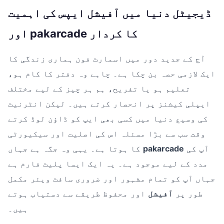
ڈیجیٹل دنیا میں آفیشل ایپس کی اہمیت
اور pakarcade کا کردار
آج کے جدید دور میں اسمارٹ فون ہماری زندگی کا
ایک لازمی حصہ بن چکا ہے۔ چاہے وہ دفتر کا کام ہو،
تعلیم ہو یا تفریح، ہم ہر چیز کے لیے مختلف
ایپلی کیشنز پر انحصار کرتے ہیں۔ لیکن انٹرنیٹ
کی وسیع دنیا میں کسی بھی ایپ کو ڈاؤن لوڈ کرتے
وقت سب سے بڑا مسئلہ اس کی اصلیت اور سیکیورٹی
آپ کی
pakarcade
کا ہوتا ہے۔ یہی وہ جگہ ہے جہاں
مدد کے لیے موجود ہے۔ یہ ایک ایسا پلیٹ فارم ہے
جہاں آپ کو تمام مشہور اور ضروری سافٹ ویئر مکمل
طور پر
آفیشل
اور محفوظ طریقے سے دستیاب ہوتے
ہیں۔