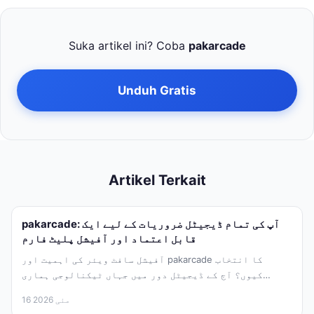
Suka artikel ini? Coba
pakarcade
Unduh Gratis
Artikel Terkait
pakarcade: آپ کی تمام ڈیجیٹل ضروریات کے لیے ایک
قابل اعتماد اور آفیشل پلیٹ فارم
آفیشل سافٹ ویئر کی اہمیت اور pakarcade کا انتخاب
کیوں؟ آج کے ڈیجیٹل دور میں جہاں ٹیکنالوجی ہماری
زندگی کا...
16 مئی 2026