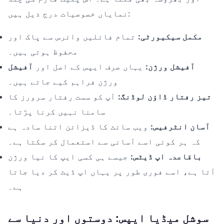
نمایاں خصوصیات درج ذیل ہیں:
مکمل سیکیورٹی:
تمام فائلیں وائرس سے پاک اور
محفوظ ہوتی ہیں۔
آفیشل ورژن:
یہاں صرف ایپس کے اصل اور
آفیشل
ورژن فراہم کیے جاتے ہیں۔
تیز رفتار ڈاؤن لوڈنگ:
آپ کو سست رفتار سرورز کا
سامنا نہیں کرنا پڑتا۔
آسان انٹرفیس:
ویب سائٹ کا ڈیزائن اتنا سادہ ہے
کہ ہر کوئی اسے آسانی سے استعمال کر سکتا ہے۔
باقاعدہ اپ ڈیٹس:
جیسے ہی کسی ایپ کا نیا ورژن
آتا ہے، اسے فوری طور پر یہاں اپ ڈیٹ کر دیا جاتا
ہے۔
سوشل میڈیا ایپس: دوستوں اور دنیا سے