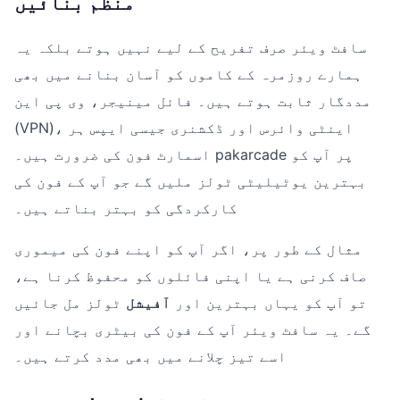
منظم بنائیں
سافٹ ویئر صرف تفریح کے لیے نہیں ہوتے بلکہ یہ
ہمارے روزمرہ کے کاموں کو آسان بنانے میں بھی
مددگار ثابت ہوتے ہیں۔ فائل مینیجر، وی پی این
(VPN)، اینٹی وائرس اور ڈکشنری جیسی ایپس ہر
اسمارٹ فون کی ضرورت ہیں۔ pakarcade پر آپ کو
بہترین یوٹیلیٹی ٹولز ملیں گے جو آپ کے فون کی
کارکردگی کو بہتر بناتے ہیں۔
مثال کے طور پر، اگر آپ کو اپنے فون کی میموری
صاف کرنی ہے یا اپنی فائلوں کو محفوظ کرنا ہے،
تو آپ کو یہاں بہترین اور
آفیشل
ٹولز مل جائیں
گے۔ یہ سافٹ ویئر آپ کے فون کی بیٹری بچانے اور
اسے تیز چلانے میں بھی مدد کرتے ہیں۔