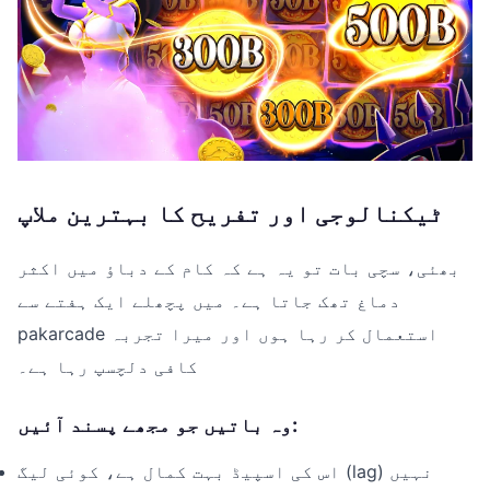
ٹیکنالوجی اور تفریح کا بہترین ملاپ
بھئی، سچی بات تو یہ ہے کہ کام کے دباؤ میں اکثر
دماغ تھک جاتا ہے۔ میں پچھلے ایک ہفتے سے
pakarcade استعمال کر رہا ہوں اور میرا تجربہ
کافی دلچسپ رہا ہے۔
وہ باتیں جو مجھے پسند آئیں:
اس کی اسپیڈ بہت کمال ہے، کوئی لیگ (lag) نہیں