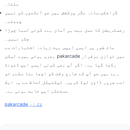
ملتا۔
گرافکس سادہ مگر پرکشش ہیں جو آنکھوں کو نہیں
چبھتے۔
رجسٹریشن کا عمل بہت ہی آسان ہے، کوئی لمبا چوڑا
چکر نہیں۔
عام طور پر ایسی ایپس بہت زیادہ اشتہارات سے
بھری ہوتی ہیں، لیکن pakarcade میں توازن برقرار
رکھا گیا ہے۔ اگر آپ بھی کوئی ایسی ایپ ڈھونڈ
رہے ہیں جو آپ کے فارغ وقت کو اچھا بنا سکے، تو
اسے ضرور ڈاؤن لوڈ کریں۔ ٹیکنیکل لحاظ سے یہ ایک
مستحکم ایپ ثابت ہوئی ہے۔
pakarcade لاگ ان