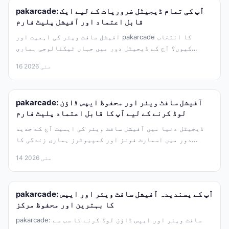
pakarcade: آپ کی تمام ڈیجیٹل ضروریات کے لیے ایک
قابل اعتماد اور آفیشل پلیٹ فارم
آفیشل سافٹ ویئر کی اہمیت اور pakarcade کا انتخاب
کیوں؟ آج کے ڈیجیٹل دور میں جہاں ٹیکنالوجی ہماری
زندگی کا...
16 مئی 2026
pakarcade: آفیشل سافٹ ویئر اور محفوظ ایپس ڈاؤن
لوڈ کرنے کے لیے آپ کا قابل اعتماد پلیٹ فارم
ڈیجیٹل دنیا میں آفیشل سافٹ ویئر کی اہمیت آج کے جدید
دور میں اسمارٹ فونز اور کمپیوٹرز ہماری زندگی کا...
14 مئی 2026
pakarcade: آپ کے پسندیدہ آفیشل سافٹ ویئر اور ایپس
کا بہترین اور محفوظ مرکز
pakarcade: سافٹ ویئر اور ایپس ڈاؤن لوڈ کرنے کا سب سے