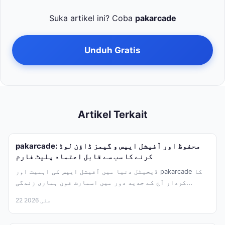
Suka artikel ini? Coba
pakarcade
Unduh Gratis
Artikel Terkait
pakarcade: محفوظ اور آفیشل ایپس و گیمز ڈاؤن لوڈ
کرنے کا سب سے قابل اعتماد پلیٹ فارم
ڈیجیٹل دنیا میں آفیشل ایپس کی اہمیت اور pakarcade کا
کردار آج کے جدید دور میں اسمارٹ فون ہماری زندگی...
22 مئی 2026